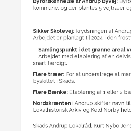
Byforskønnelse af Andrup Byvej:
Byfor
kommune, og der plantes 5 vejtræer og
Sikker Skolevej:
krydsningen af Andrup
Arbejdet er planlagt til 2024 i den frost
Samlingspunkt i det grønne areal v
Arbejdet med etablering af en delvis
snart færdigt.
Flere træer:
For at understrege at man
byskiltet i Skads.
Flere Bænke:
Etablering af 1 eller 2 
Nordskrænten
i Andrup skifter navn ti
Lokalhistorisk Arkiv og Keld Norby held
Skads Andrup Lokalråd, Kurt Nybo Jen