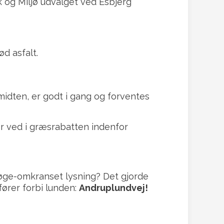
 og Miljø udvalget ved Esbjerg
d asfalt.
midten, er godt i gang og forventes
r ved i græsrabatten indenfor
bøge-omkranset lysning? Det gjorde
fører forbi lunden:
Andruplundvej!