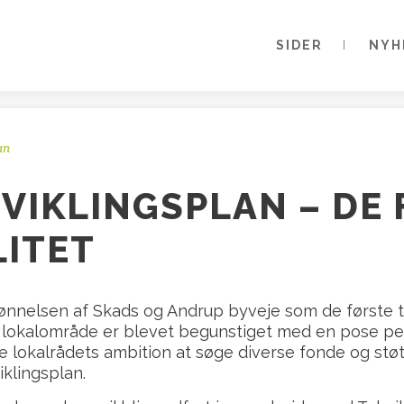
SIDER
NYH
an
VIKLINGSPLAN – DE 
LITET
kønnelsen af Skads og Andrup byveje som de første ti
es lokalområde er blevet begunstiget med en pose p
re lokalrådets ambition at søge diverse fonde og støtt
iklingsplan.