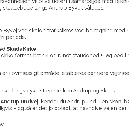
skønnelsen vil blive udført i samarbejde med Teknik
 staudebede langs Andrup Byvej, således:
 Byvej ved skolen trafiksikres ved belægning med rø
fri periode.
ed Skads Kirke:
 cirkelformet bænk, og rundt staudebed + løg bed i 
 er i bymæssigt område, etableres der flere vejtræe
bænke langs cykelstien mellem Andrup og Skads.
l
Andruplundvej
: kender du Andruplund – en skøn, 
igvis – og så er det jo oplagt, at navngive vejen der 
sen